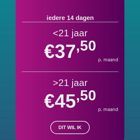
iedere 14 dagen
<21 jaar
,50
€37
p. maand
>21 jaar
,50
€45
p. maand
DIT WIL IK