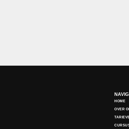
NAVI
HOME
OVER O
TARIEV
CURSU